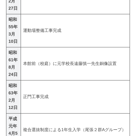
2月
27日
昭和
55年
運動場整備工事完成
3月
10日
昭和
61年
本館前（校庭）に元学校長遠藤慎一先生銅像設置
8月
24日
昭和
63年
正門工事完成
2月
12日
平成
元年
複合選抜制度による1年生入学（尾張２群Aグループ）
4月5