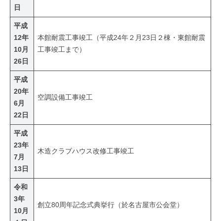
日
平成
12年
本館耐震工事竣工（平成24年２月23日２棟・東館耐震
10月
工事竣工まで）
26日
平成
20年
空調設備工事竣工
6月
22日
平成
23年
木造クラブハウス改修工事竣工
7月
13日
令和
3年
創立80周年記念式典挙行（於名古屋市公会堂）
10月