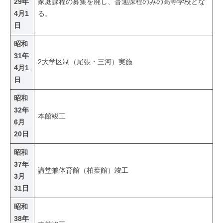
29年
家庭課程の募集を廃し、普通課程のみの高等学校とな
4月1
る。
日
昭和
31年
2大学区制（尾張・三河）実施
4月1
日
昭和
32年
本館竣工
6月
20日
昭和
37年
講堂兼体育館（柏葉館）竣工
3月
31日
昭和
38年