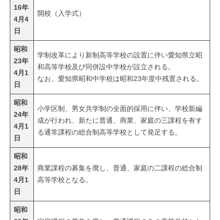
16年
開校（入学式）
4月4
日
昭和
学制改革により新制高等学校の設置に伴い愛知県立昭
23年
和高等学校及び同併設中学校が設立される。
4月1
なお、愛知県昭和中学校は昭和23年度中残置される。
日
昭和
小学区制、男女共学制の全面的採用に伴い、学校新編
24年
成が行われ、新たに普通、商業、家庭の三課程を有す
4月1
る通常課程の総合制高等学校として発足する。
日
昭和
28年
商業課程の募集を廃し、普通、家庭の二課程の総合制
4月1
高等学校となる。
日
昭和