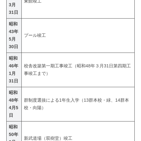
東館竣工
3月
31日
昭和
43年
プール竣工
5月
30日
昭和
46年
校舎改築第一期工事竣工（昭和48年３月31日第四期工
1月
事竣工まで）
31日
昭和
48年
群制度選抜による1年生入学（13群本校・緑、14群本
4月5
校・向陽）
日
昭和
50年
新武道場（双樹堂）竣工