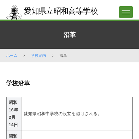
Skip
愛知県立昭和高等学校
to
MENU
content
沿革
ホーム
学校案内
沿革
沿
学校沿革
革
2026
昭和
年
16年
愛知県昭和中学校の設立を認可される。
4
2月
月
14日
27
昭和
日