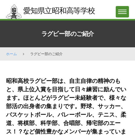
Skip
愛知県立昭和高等学校
to
MENU
content
ラグビー部のご紹介
ホーム
ラグビー部のご紹介
ラ
昭和高校ラグビー部は、自主自律の精神のも
グ
と、県上位入賞を目指して日々練習に励んでい
ビ
ます。ほとんどがラグビー未経験者で、様々な
ー
部活の出身者の集まりです。野球、サッカー、
部
バスケットボール、バレーボール、テニス、柔
の
道、将棋部、科学部、合唱部、帰宅部のエー
ご
ス！？など個性豊かなメンバーが集まっていま