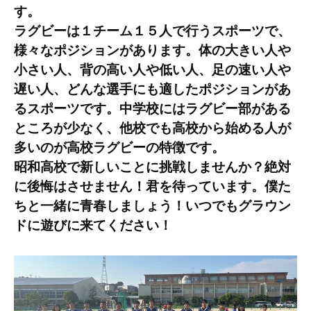
紹
す。
介
ラグビーは１チーム１５人で行うスポーツで、
2026
様々なポジションがあります。体の大きい人や
年
小さい人、背の高い人や低い人、足の速い人や
7
遅い人、どんな選手にも適したポジションがあ
月
るスポーツです。中学校にはラグビー部がある
2
日
ところが少なく、他校でも高校から始める人が
多いのが高校ラグビーの特徴です。
昭和高校で新しいことに挑戦しませんか？絶対
に後悔はさせません！君を待っています。僕た
ちと一緒に青春しましょう！いつでもグラウン
ドに遊びに来てください！