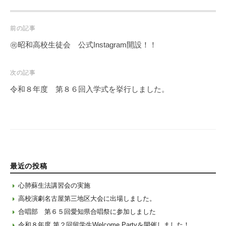
Post
前の記事
navigation
㊗昭和高校生徒会 公式Instagram開設！！
次の記事
令和８年度 第８６回入学式を挙行しました。
最近の投稿
心肺蘇生法講習会の実施
高校演劇名古屋第三地区大会に出場しました。
合唱部 第６５回愛知県合唱祭に参加しました
令和８年度 第２回留学生Welcome Partyを開催しました！